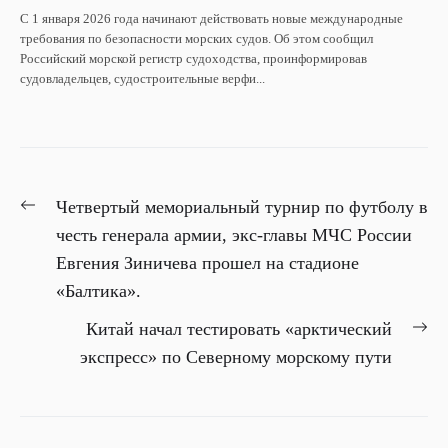
С 1 января 2026 года начинают действовать новые международные
требования по безопасности морских судов. Об этом сообщил
Российский морской регистр судоходства, проинформировав
судовладельцев, судостроительные верфи...
НАВИГАЦИЯ
Previous
Четвертый мемориальный турнир по футболу в
ПО
post:
честь генерала армии, экс-главы МЧС России
ЗАПИСЯМ
Евгения Зиничева прошел на стадионе
«Балтика».
Ne
Китай начал тестировать «арктический
pos
экспресс» по Северному морскому пути