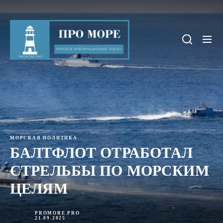
Skip
to
Про
the
море
content
МОРСКАЯ ПОЛИТИКА
БАЛТФЛОТ ОТРАБОТАЛ
СТРЕЛЬБЫ ПО МОРСКИМ
ЦЕЛЯМ
PROMORE.PRO
21.09.2025