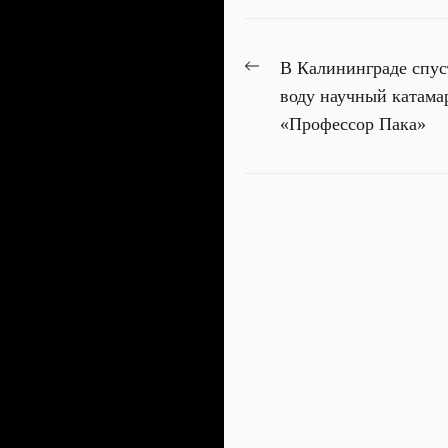
НАВИГАЦИЯ
Previous
В Калининграде спус
ПО
post:
воду научный катама
«Профессор Пака»
ЗАПИСЯМ