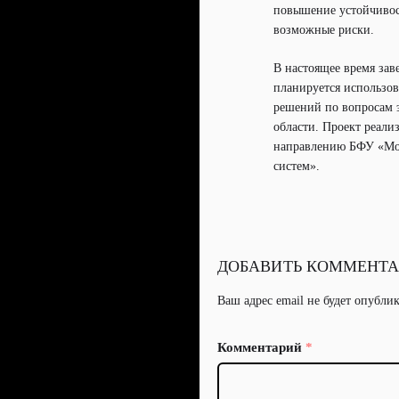
повышение устойчивос
возможные риски.
В настоящее время зав
планируется использов
решений по вопросам 
области. Проект реали
направлению БФУ «Мод
систем».
ДОБАВИТЬ КОММЕНТ
Ваш адрес email не будет опубли
Комментарий
*