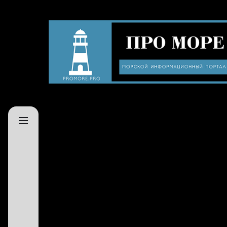
Skip
to
Про
the
море
content