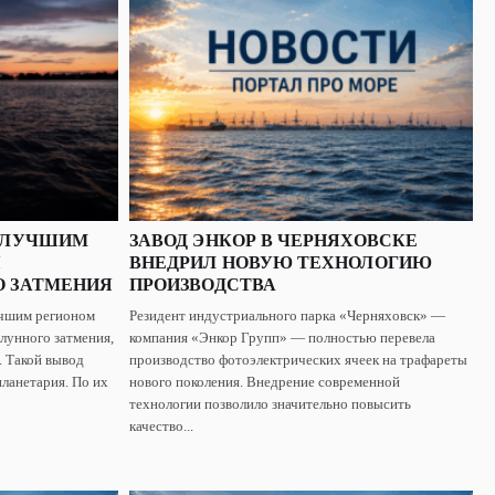
Т ЛУЧШИМ
ЗАВОД ЭНКОР В ЧЕРНЯХОВСКЕ
Я
ВНЕДРИЛ НОВУЮ ТЕХНОЛОГИЮ
О ЗАТМЕНИЯ
ПРОИЗВОДСТВА
учшим регионом
Резидент индустриального парка «Черняховск» —
лунного затмения,
компания «Энкор Групп» — полностью перевела
. Такой вывод
производство фотоэлектрических ячеек на трафареты
ланетария. По их
нового поколения. Внедрение современной
технологии позволило значительно повысить
качество...