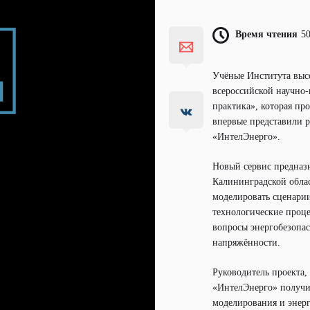
Время чтения
5
Учёные Института выс
всероссийской научно
практика», которая пр
впервые представили 
«ИнтелЭнерго».
Новый сервис предназ
Калининградской облас
моделировать сценарии
технологические проце
вопросы энергобезопас
напряжённости.
Руководитель проекта,
«ИнтелЭнерго» получи
моделирования и энерг