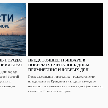
Ь ГОРОДА:
ПРЕДСТОЯЩЕЕ 11 ЯНВАРЯ В
ОРИИ КРАЯ
ПОВЕРЬЯХ СЧИТАЛОСЬ ДНЁМ
ПРИМИРЕНИЯ И ДОБРЫХ ДЕЛ
 День города.
своей богатой
После завершения новогодних и рождественских
дными и
праздников и до Крещения в народном календаре
е ежегодно
наступают так называемые «тихие» дни. Одним из них
считается 11 января, с которым...