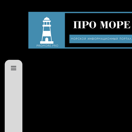
Skip
to
Про
the
море
content