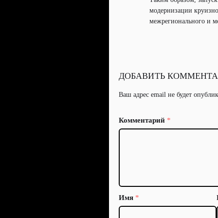
модернизации круизно
межрегионального и м
ДОБАВИТЬ КОММЕНТ
Ваш адрес email не будет опубли
Комментарий
*
Имя
*