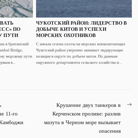
ОВАТЬ
ЧУКОТСКИЙ РАЙОН: ЛИДЕРСТВО В
ЕСС» ПО
ДОБЫЧЕ КИТОВ И УСПЕХИ
У ПУТИ
МОРСКИХ ОХОТНИКОВ
нь в британский
С начала сезона охоты на морских млекопитающих
anbul Bridge,
Чукотский район уверенно занимает лидирующие
му морскому пути.
позиции в округе по добыче китов. По данным
рвым в...
окружного департамента сельского хозяйства и...
Ne
ь
Крушение двух танкеров в
pos
е 11-го
Керченском проливе: разлив
 Камбоджи
мазута в Черном море вызывает
опасения