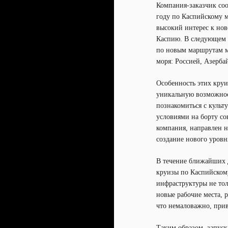
Компания-заказчик соо
году по Каспийскому м
высокий интерес к нов
Каспию. В следующем г
по новым маршрутам м
моря: Россией, Азерб
Особенность этих круи
уникальную возможност
познакомиться с культ
условиями на борту со
компания, направлен н
создание нового уров
В течение ближайших 
круизы по Каспийскому
инфраструктуры не тол
новые рабочие места, 
что немаловажно, прив
Таким образом, запус