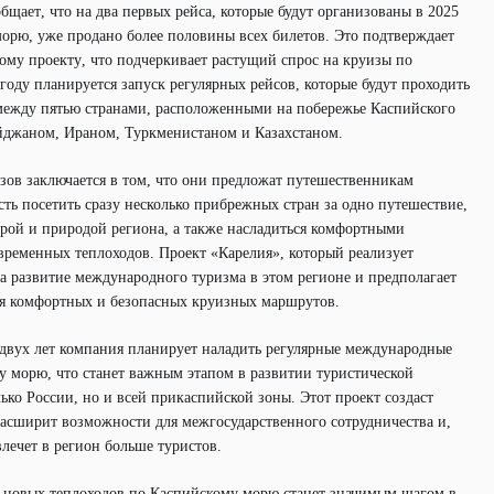
бщает, что на два первых рейса, которые будут организованы в 2025
орю, уже продано более половины всех билетов. Это подтверждает
ому проекту, что подчеркивает растущий спрос на круизы по
оду планируется запуск регулярных рейсов, которые будут проходить
ежду пятью странами, расположенными на побережье Каспийского
айджаном, Ираном, Туркменистаном и Казахстаном.
зов заключается в том, что они предложат путешественникам
ь посетить сразу несколько прибрежных стран за одно путешествие,
урой и природой региона, а также насладиться комфортными
временных теплоходов. Проект «Карелия», который реализует
а развитие международного туризма в этом регионе и предполагает
ня комфортных и безопасных круизных маршрутов.
двух лет компания планирует наладить регулярные международные
 морю, что станет важным этапом в развитии туристической
ько России, но и всей прикаспийской зоны. Этот проект создаст
расширит возможности для межгосударственного сотрудничества и,
лечет в регион больше туристов.
к новых теплоходов по Каспийскому морю станет значимым шагом в