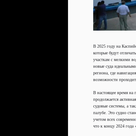
В 2025 году на Каспий
которые будут отличат
участкам с мелкими во
новые суда идеальными
региона, где навигация
возможности проходит
В настоящее время на
продолжается активная
судовые системы, а та
палубе. Это судно ста
учетом всех современн
что к концу 2024 года