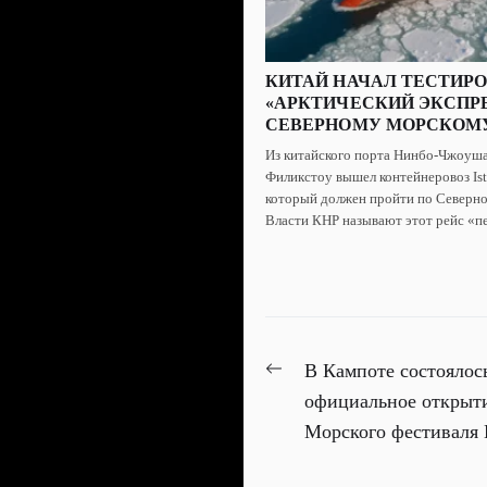
КИТАЙ НАЧАЛ ТЕСТИР
«АРКТИЧЕСКИЙ ЭКСПР
СЕВЕРНОМУ МОРСКОМ
Из китайского порта Нинбо-Чжоуша
Филикстоу вышел контейнеровоз Ist
который должен пройти по Северно
Власти КНР называют этот рейс «пе
НАВИГАЦИЯ
Previous
В Кампоте состоялос
ПО
post:
официальное открыти
Морского фестиваля
ЗАПИСЯМ