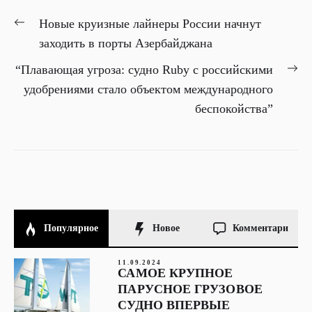
НАВИГАЦИЯ
Previous
Новые круизные лайнеры России начнут
ПО
post:
заходить в порты Азербайджана
ЗАПИСЯМ
Ne
“Плавающая угроза: судно Ruby с российскими
pos
удобрениями стало объектом международного
беспокойства”
Популярное
Новое
Комментари
11.09.2024
САМОЕ КРУПНОЕ
ПАРУСНОЕ ГРУЗОВОЕ
СУДНО ВПЕРВЫЕ