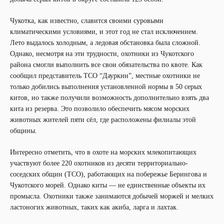
Чукотка, как известно, славится своими суровыми
климатическими условиями, и этот год не стал исключением.
Лето выдалось холодным, а ледовая обстановка была сложной.
Однако, несмотря на эти трудности, охотники из Чукотского
района смогли выполнить все свои обязательства по квоте. Как
сообщил представитель ТСО “Дауркин”, местные охотники не
только добились выполнения установленной нормы в 50 серых
китов, но также получили возможность дополнительно взять два
кита из резерва. Это позволило обеспечить мясом морских
животных жителей пяти сёл, где расположены филиалы этой
общины.
Интересно отметить, что в охоте на морских млекопитающих
участвуют более 220 охотников из десяти территориально-
соседских общин (ТСО), работающих на побережье Берингова и
Чукотского морей. Однако киты — не единственные объекты их
промысла. Охотники также занимаются добычей моржей и мелких
ластоногих животных, таких как акиба, ларга и лахтак.