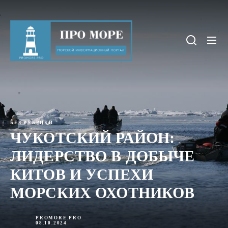
Skip
to
Про
the
море
content
БЕЗ РУБРИКИ
ЧУКОТСКИЙ РАЙОН:
ЛИДЕРСТВО В ДОБЫЧЕ
КИТОВ И УСПЕХИ
МОРСКИХ ОХОТНИКОВ
PROMORE.PRO
08.10.2024