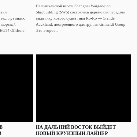
На шанхайской верфи Shanghai Waigaoqiao
итии
Shipbuilding (SWS) состоялась церемония передачи
в эксплуатацию
заказчику нового судна типа Ro-Ro — Grande
 морской
Auckland, построенного для группы Grimaldi Group.
HG14 Offshore
Это второе...
В
НА ДАЛЬНИЙ ВОСТОК ВЫЙДЕТ
В
НОВЫЙ КРУИЗНЫЙ ЛАЙНЕР