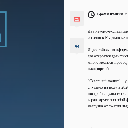
Время чтения
2
Два научно-экспедици
сегодня в Мурманске 
Ледостойкая платформ
где откроется дрейфу
много месяцев проводи
платформой.
“Северный полюс” – ун
спущено на воду в 202
постройке судна испол
гарантируется особой 
нагрузка от сжатия льд