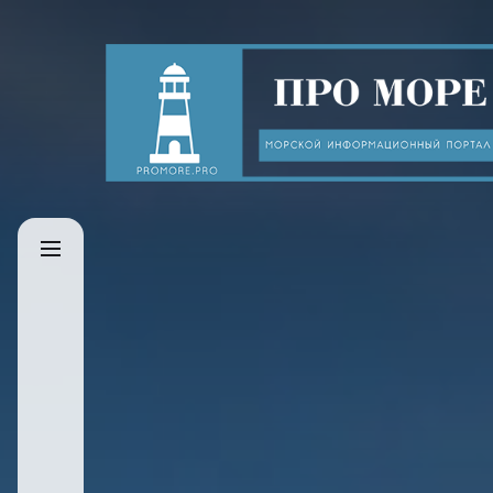
Skip
to
Про
the
море
content