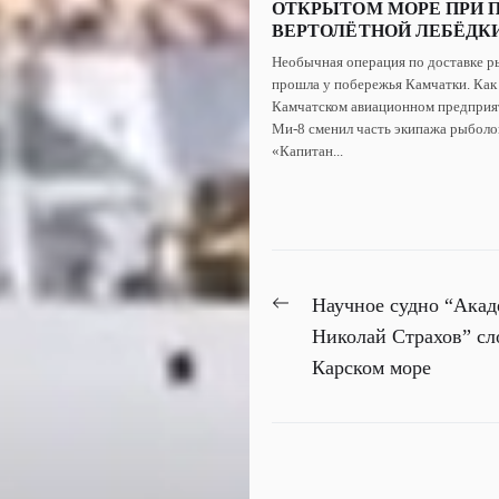
ОТКРЫТОМ МОРЕ ПРИ
ВЕРТОЛЁТНОЙ ЛЕБЁДК
Необычная операция по доставке р
прошла у побережья Камчатки. Как
Камчатском авиационном предприят
Ми-8 сменил часть экипажа рыболо
«Капитан...
НАВИГАЦИЯ
Previous
Научное судно “Ака
ПО
post:
Николай Страхов” сл
Карском море
ЗАПИСЯМ