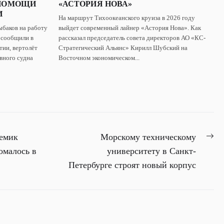
 ПОМОЩИ
«АСТОРИЯ НОВА»
И
На маршрут Тихоокеанского круиза в 2026 году
ыбаков на работу
выйдет современный лайнер «Астория Нова». Как
 сообщили в
рассказал председатель совета директоров АО «КС-
ии, вертолёт
Стратегический Альянс» Кирилл Шубский на
вного судна
Восточном экономическом...
Ne
демик
Морскому техническому
pos
омалось в
университету в Санкт-
Петербурге строят новый корпус