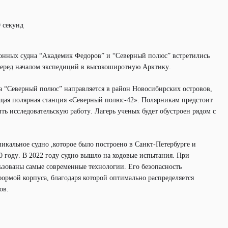
9 секунд
онных судна “Академик Федоров” и “Северный полюс” встретились
перед началом экспедиций в высокоширотную Арктику.
а “Северный полюс” направляется в район Новосибирских островов,
ющая полярная станция «Северный полюс-42». Полярникам предстоит
ть исследовательскую работу. Лагерь ученых будет обустроен рядом с
икальное судно ,которое было построено в Санкт-Петербурге и
0 году. В 2022 году судно вышло на ходовые испытания. При
ьзованы самые современные технологии. Его безопасность
формой корпуса, благодаря которой оптимально распределяется
ов.